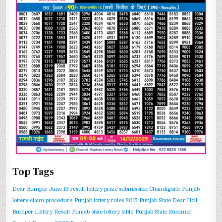
Top Tags
Dear Bumper June 13 result
lottery prize submission Chandigarh
Punjab
lottery claim procedure
Punjab lottery rules 2015
Punjab State Dear Holi
Bumper Lottery Result
Punjab state lottery table
Punjab State Summer