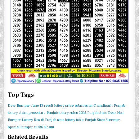
Top Tags
Dear Bumper June 13 result
lottery prize submission Chandigarh
Punjab
lottery claim procedure
Punjab lottery rules 2015
Punjab State Dear Holi
Bumper Lottery Result
Punjab state lottery table
Punjab State Summer
Special Bumper 2026 Result
Related Results