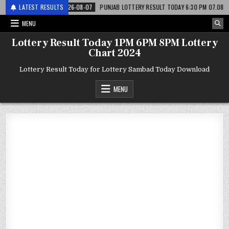
री
LATEST RESULTS
2026-08-07
PUNJAB LOTTERY RESULT TODAY 6:30 PM 07.08.26 – पंजाब 
MENU
Lottery Result Today 1PM 6PM 8PM Lottery
Chart 2024
Lottery Result Today for Lottery Sambad Today Download
MENU