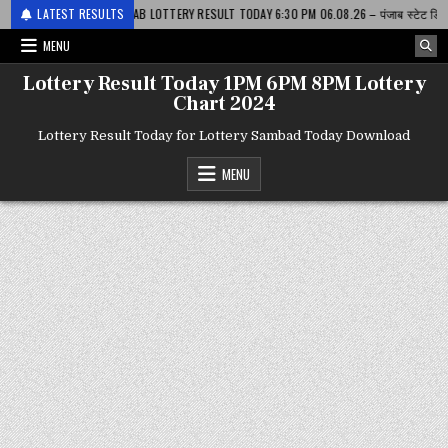
 RESULT TODAY 6:30 PM 06.08.26 – पंजाब स्टेट डियर
LATEST RESULTS
2026-08-06
DEAR LO
MENU
Lottery Result Today 1PM 6PM 8PM Lottery
Chart 2024
Lottery Result Today for Lottery Sambad Today Download
MENU