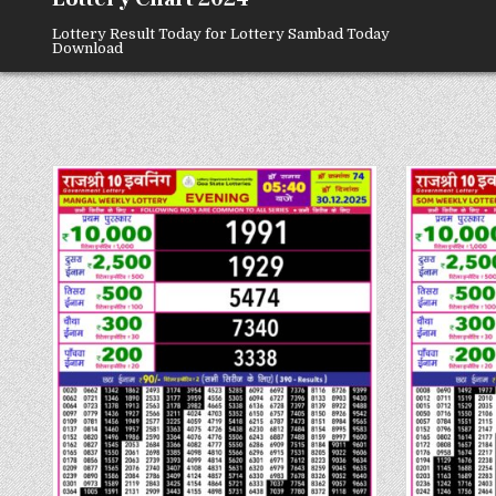
Lottery Result Today for Lottery Sambad Today
Download