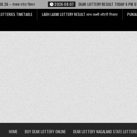
ERY RESULT TODAY 6 PM 07.08.26 – डिअर लाटरी
2026-08-07
LABH LAXMI L
LOTTERIES TIMETABLE
LABH LAXMI LOTTERY RESULT लाभ लक्ष्मी लॉटरी रिजल्ट
PUNJA
HOME
BUY DEAR LOTTERY ONLINE
DEAR LOTTERY NAGALAND STATE LOTTERIE