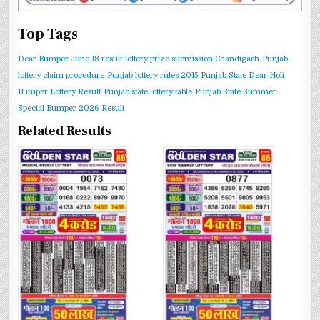
Top Tags
Dear Bumper June 13 result
lottery prize submission Chandigarh
Punjab
lottery claim procedure
Punjab lottery rules 2015
Punjab State Dear Holi
Bumper Lottery Result
Punjab state lottery table
Punjab State Summer
Special Bumper 2026 Result
Related Results
0
427
0
396