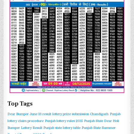
Top Tags
Dear Bumper June 13 result
lottery prize submission Chandigarh
Punjab
lottery claim procedure
Punjab lottery rules 2015
Punjab State Dear Holi
Bumper Lottery Result
Punjab state lottery table
Punjab State Summer