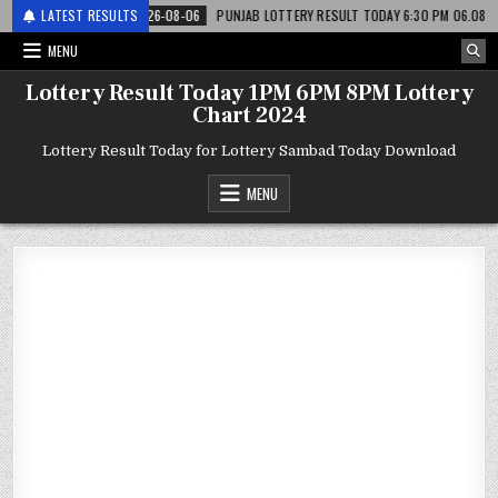
टरी
LATEST RESULTS
2026-08-06
PUNJAB LOTTERY RESULT TODAY 6:30 PM 06.08.26 – पंजाब 
MENU
Lottery Result Today 1PM 6PM 8PM Lottery
Chart 2024
Lottery Result Today for Lottery Sambad Today Download
MENU